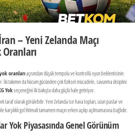
ran – Yeni Zelanda Maçı
k Oranları
/yok oranları
açısından düşük tempolu ve kontrollü oyun beklentisinin
lir. İki takımın da hücum gücünden çok fiziksel mücadele, savunma disiplini
KG Yok
seçeneğini ilk bakışta daha güçlü hale getiriyor.
 taraf olarak görülebilir. Yeni Zelanda ise hava topları, uzun paslar ve
nle karşılıklı gol ihtimali tamamen maçın erken açılıp açılmamasına bağlıdır.
 Var Yok Piyasasında Genel Görünüm