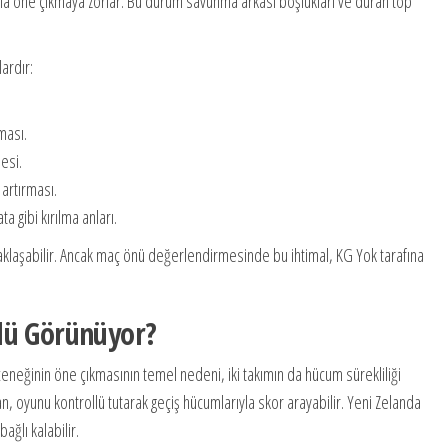
zla öne çıkmaya zorlar. Bu durum savunma arkası boşlukları ve duran top
lardır:
ması.
esi.
 artırması.
a gibi kırılma anları.
aklaşabilir. Ancak maç önü değerlendirmesinde bu ihtimal, KG Yok tarafına
lü Görünüyor?
neğinin öne çıkmasının temel nedeni, iki takımın da hücum sürekliliği
an, oyunu kontrollü tutarak geçiş hücumlarıyla skor arayabilir. Yeni Zelanda
ğlı kalabilir.