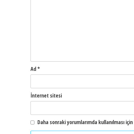
Ad
*
İnternet sitesi
Daha sonraki yorumlarımda kullanılması için 