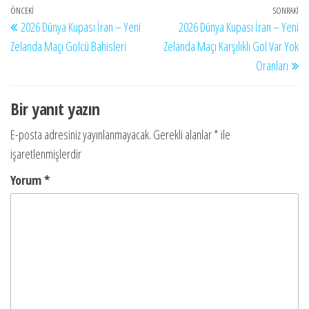
Yazı
Önceki
ÖNCEKI
SONRAKI
So
2026 Dünya Kupası İran – Yeni
2026 Dünya Kupası İran – Yeni
gezinmesi
Yazı
Ya
Zelanda Maçı Golcü Bahisleri
Zelanda Maçı Karşılıklı Gol Var Yok
Oranları
Bir yanıt yazın
E-posta adresiniz yayınlanmayacak.
Gerekli alanlar
*
ile
işaretlenmişlerdir
Yorum
*