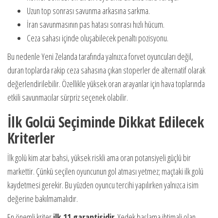
Uzun top sonrası savunma arkasına sarkma.
İran savunmasının pas hatası sonrası hızlı hücum.
Ceza sahası içinde oluşabilecek penaltı pozisyonu.
Bu nedenle Yeni Zelanda tarafında yalnızca forvet oyuncuları değil,
duran toplarda rakip ceza sahasına çıkan stoperler de alternatif olarak
değerlendirilebilir. Özellikle yüksek oran arayanlar için hava toplarında
etkili savunmacılar sürpriz seçenek olabilir.
İlk Golcü Seçiminde Dikkat Edilecek
Kriterler
İlk golü kim atar bahsi, yüksek riskli ama oran potansiyeli güçlü bir
markettir. Çünkü seçilen oyuncunun gol atması yetmez; maçtaki ilk golü
kaydetmesi gerekir. Bu yüzden oyuncu tercihi yapılırken yalnızca isim
değerine bakılmamalıdır.
En önemli kriter
ilk 11 garantisidir
. Yedek başlama ihtimali olan