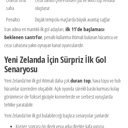
Ofansif orta
Ceza sahası çevresinden şut ve ikinci top tehdidi
saha
oluşturur.
Penaltıcı
Düşük tempolu maçlarda büyük avantaj sağlar.
İran adına en mantıklı ilk gol adayları,
ilk 11’de başlaması
beklenen santrfor
, penaltı kullanma ihtimali bulunan hücumcu ve
ceza sahasına yakın oynayan kanat oyuncularıdır.
Yeni Zelanda İçin Sürpriz İlk Gol
Senaryosu
Yeni Zelanda’nın ilk gol ihtimali daha çok
duran top
, hava topu ve hızlı
hücumlar üzerinden oluşabilir. Açık oyunda sürekli baskı kurması kolay
görünmese de fiziksel gücüyle kornerlerde ve serbest vuruşlarda
tehlike yaratabilir.
Yeni Zelanda’nın ilk gol bulabileceği başlıca senaryolar şunlardır:
Korner sonrası ön direk veya arka direkte kafa vuruşu.