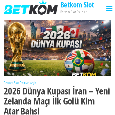
Betkom Slot
İçeriğe
atla
Betkom Slot Oyunları
Betkom Slot Oyunları Arşivi
2026 Dünya Kupası İran – Yeni
Zelanda Maçı İlk Golü Kim
Atar Bahsi