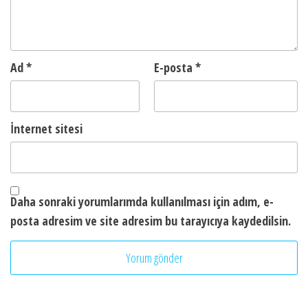
Ad
*
E-posta
*
İnternet sitesi
Daha sonraki yorumlarımda kullanılması için adım, e-
posta adresim ve site adresim bu tarayıcıya kaydedilsin.