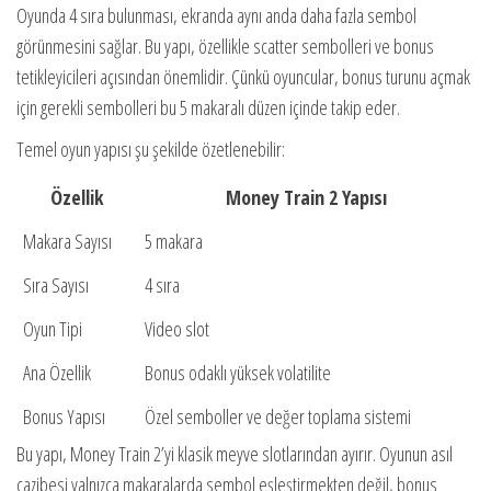
Oyunda 4 sıra bulunması, ekranda aynı anda daha fazla sembol
görünmesini sağlar. Bu yapı, özellikle scatter sembolleri ve bonus
tetikleyicileri açısından önemlidir. Çünkü oyuncular, bonus turunu açmak
için gerekli sembolleri bu 5 makaralı düzen içinde takip eder.
Temel oyun yapısı şu şekilde özetlenebilir:
Özellik
Money Train 2 Yapısı
Makara Sayısı
5 makara
Sıra Sayısı
4 sıra
Oyun Tipi
Video slot
Ana Özellik
Bonus odaklı yüksek volatilite
Bonus Yapısı
Özel semboller ve değer toplama sistemi
Bu yapı, Money Train 2’yi klasik meyve slotlarından ayırır. Oyunun asıl
cazibesi yalnızca makaralarda sembol eşleştirmekten değil, bonus