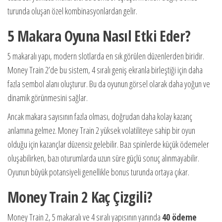
turunda oluşan özel kombinasyonlardan gelir.
5 Makara Oyuna Nasıl Etki Eder?
5 makaralı yapı, modern slotlarda en sık görülen düzenlerden biridir.
Money Train 2’de bu sistem, 4 sıralı geniş ekranla birleştiği için daha
fazla sembol alanı oluşturur. Bu da oyunun görsel olarak daha yoğun ve
dinamik görünmesini sağlar.
Ancak makara sayısının fazla olması, doğrudan daha kolay kazanç
anlamına gelmez. Money Train 2 yüksek volatiliteye sahip bir oyun
olduğu için kazançlar düzensiz gelebilir. Bazı spinlerde küçük ödemeler
oluşabilirken, bazı oturumlarda uzun süre güçlü sonuç alınmayabilir.
Oyunun büyük potansiyeli genellikle bonus turunda ortaya çıkar.
Money Train 2 Kaç Çizgili?
Money Train 2, 5 makaralı ve 4 sıralı yapısının yanında
40 ödeme