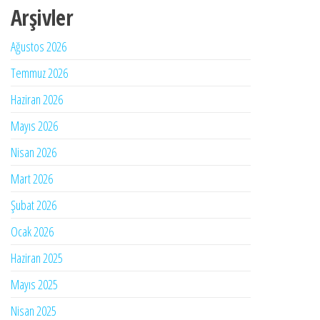
Arşivler
Ağustos 2026
Temmuz 2026
Haziran 2026
Mayıs 2026
Nisan 2026
Mart 2026
Şubat 2026
Ocak 2026
Haziran 2025
Mayıs 2025
Nisan 2025