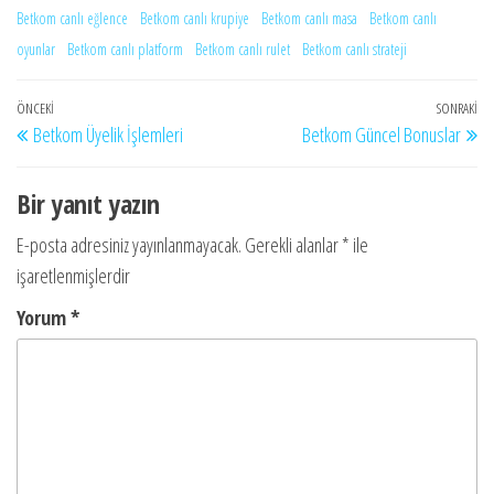
Betkom canlı eğlence
Betkom canlı krupiye
Betkom canlı masa
Betkom canlı
oyunlar
Betkom canlı platform
Betkom canlı rulet
Betkom canlı strateji
Yazı
Önceki
ÖNCEKI
SONRAKI
So
Betkom Üyelik İşlemleri
Betkom Güncel Bonuslar
gezinmesi
Yazı
Ya
Bir yanıt yazın
E-posta adresiniz yayınlanmayacak.
Gerekli alanlar
*
ile
işaretlenmişlerdir
Yorum
*