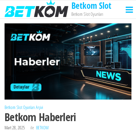
Betkom Slot
İçeriğe
atla
Betkom Slot Oyunları
Betkom Slot Oyunları Arşivi
Betkom Haberleri
Mart 28, 2025
ile
BETKOM