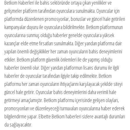
Betkom Haberleri ile bahis sektöründe ortaya çıkan yenilikler ve
gelişmeler platform tarafından oyunculara sunulmakta. Oyuncular için
platformda düzenlenen promosyonlar, bonuslar ve güncel hale getirilen
kampanyalar duyuru ile oyunculara bildirilmekte. Betkom platformunun
oyuncularına sunmuş olduğu haberler genelde oyunculara yüksek
kazançlar elde etme fırsatları sunulmakta. Diğer yandan platforma dair
yapılan önemli değişiklikler her zaman oyuncuların bahis deneyimlerini
etkiler. Betkom platform güvenlik önlemleri ile de yapmış olduğu
haberler önemli olur. Diğer yandan platformun lisans durumu ile ilgili
haberler de oyuncular tarafından ilgiyle takip edilmekte. Betkom
platformu her zaman oyuncuların ihtiyaçlarını karşılayacak şekilde siteyi
güncel hale getirir. Oyuncular bahis deneyimlerini daha verimli hale
getirmeyi amaçlamıştır. Betkom platformu içerisinde gelişen olayları,
promosyonları ve düzenleyeceği turnuvaları oyuncularına haber ederek
bilgilendirme yapar. Elbette Betkom haberleri sizlere avantajlı durumları
da sağlayacaktır.