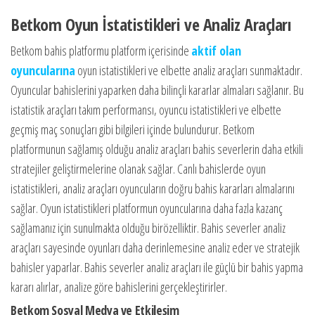
Betkom Oyun İstatistikleri ve Analiz Araçları
Betkom bahis platformu platform içerisinde
aktif olan
oyuncularına
oyun istatistikleri ve elbette analiz araçları sunmaktadır.
Oyuncular bahislerini yaparken daha bilinçli kararlar almaları sağlanır. Bu
istatistik araçları takım performansı, oyuncu istatistikleri ve elbette
geçmiş maç sonuçları gibi bilgileri içinde bulundurur. Betkom
platformunun sağlamış olduğu analiz araçları bahis severlerin daha etkili
stratejiler geliştirmelerine olanak sağlar. Canlı bahislerde oyun
istatistikleri, analiz araçları oyuncuların doğru bahis kararları almalarını
sağlar. Oyun istatistikleri platformun oyuncularına daha fazla kazanç
sağlamanız için sunulmakta olduğu birözelliktir. Bahis severler analiz
araçları sayesinde oyunları daha derinlemesine analiz eder ve stratejik
bahisler yaparlar. Bahis severler analiz araçları ile güçlü bir bahis yapma
kararı alırlar, analize göre bahislerini gerçekleştirirler.
Betkom Sosyal Medya ve Etkileşim