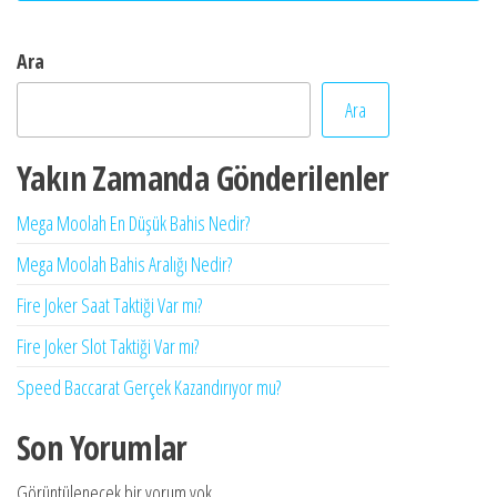
Ara
Ara
Yakın Zamanda Gönderilenler
Mega Moolah En Düşük Bahis Nedir?
Mega Moolah Bahis Aralığı Nedir?
Fire Joker Saat Taktiği Var mı?
Fire Joker Slot Taktiği Var mı?
Speed Baccarat Gerçek Kazandırıyor mu?
Son Yorumlar
Görüntülenecek bir yorum yok.