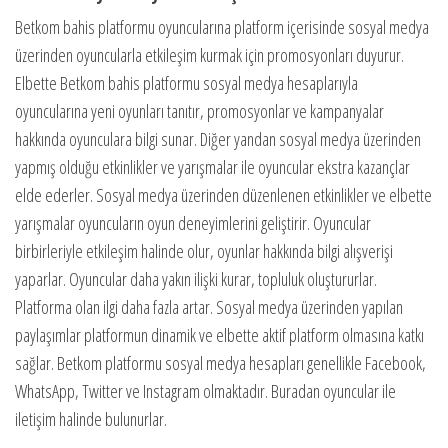
Betkom bahis platformu oyuncularına platform içerisinde sosyal medya
üzerinden oyuncularla etkileşim kurmak için promosyonları duyurur.
Elbette Betkom bahis platformu sosyal medya hesaplarıyla
oyuncularına yeni oyunları tanıtır, promosyonlar ve kampanyalar
hakkında oyunculara bilgi sunar. Diğer yandan sosyal medya üzerinden
yapmış olduğu etkinlikler ve yarışmalar ile oyuncular ekstra kazançlar
elde ederler. Sosyal medya üzerinden düzenlenen etkinlikler ve elbette
yarışmalar oyuncuların oyun deneyimlerini geliştirir. Oyuncular
birbirleriyle etkileşim halinde olur, oyunlar hakkında bilgi alışverişi
yaparlar. Oyuncular daha yakın ilişki kurar, topluluk oluştururlar.
Platforma olan ilgi daha fazla artar. Sosyal medya üzerinden yapılan
paylaşımlar platformun dinamik ve elbette aktif platform olmasına katkı
sağlar. Betkom platformu sosyal medya hesapları genellikle Facebook,
WhatsApp, Twitter ve Instagram olmaktadır. Buradan oyuncular ile
iletişim halinde bulunurlar.