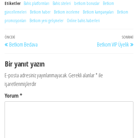
Etiketler
Bahis platformları
Bahis siteleri
betkom bonuslar
Betkom
güncellemeleri
Betkom haber
Betkom inceleme
Betkom kampanyaları
Betkom
promosyonları
Betkom yeni gelişmeler
Online bahis haberleri
Yazı
Önceki
ÖNCEKI
SONRAKI
So
Betkom Bedava
Betkom VIP Üyelik
gezinmesi
Yazı
Ya
Bir yanıt yazın
E-posta adresiniz yayınlanmayacak.
Gerekli alanlar
*
ile
işaretlenmişlerdir
Yorum
*