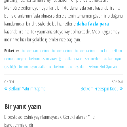
Manipüle edilemeyen oyunlarla birlikte daha fazla para kazanabilirsiniz.
Bahis oranlarının fazla olması sizlere sitenin tamamen güvenilir olduğunu
kanıtlarından biridir. Sizlerde bu hizmetlerle
daha fazla para
kazanabilirsiniz. Tek yapmanız siteye kayıt olmaktadır. Mobil uygulamayı
indirin ve hızlı bir şekilde işlemlerinize başlayın.
Etiketler
betkom canlı casino
betkom casino
betkom casino bonusları
betkom
casino deneyimi
betkom casino güvenliği
betkom casino seçenekleri
betkom oyun
çeşitliliği
betkom oyun platformu
betkom poker oyunları
Betkom Slot Oyunları
Yazı
Önceki
ÖNCEKI
SONRAKI
So
Betkom Yatırım Yapma
Betkom Freespin Kodu
gezinmesi
Yazı
Ya
Bir yanıt yazın
E-posta adresiniz yayınlanmayacak.
Gerekli alanlar
*
ile
işaretlenmişlerdir