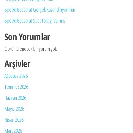
Speed Baccarat Gerçek Kazandırıyor mu?
Speed Baccarat Saat Taktiği Var mı?
Son Yorumlar
Görüntülenecek bir yorum yok.
Arşivler
Ağustos 2026
Temmuz 2026
Haziran 2026
Mayıs 2026
Nisan 2026
Mart 2026