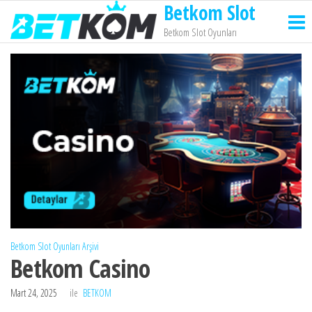
Betkom Slot
İçeriğe
atla
Betkom Slot Oyunları
Betkom Slot Oyunları Arşivi
Betkom Casino
Mart 24, 2025
ile
BETKOM