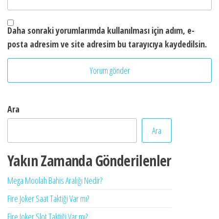
Daha sonraki yorumlarımda kullanılması için adım, e-
posta adresim ve site adresim bu tarayıcıya kaydedilsin.
Ara
Ara
Yakın Zamanda Gönderilenler
Mega Moolah Bahis Aralığı Nedir?
Fire Joker Saat Taktiği Var mı?
Fire Joker Slot Taktiği Var mı?